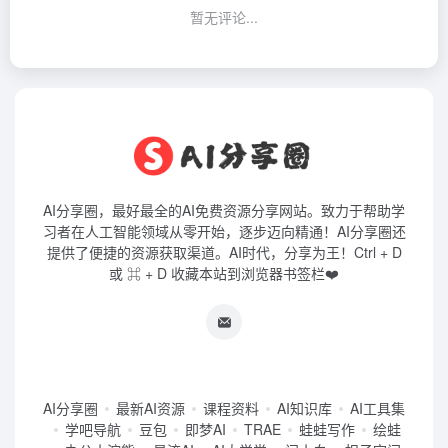
暂无评论...
AI分享圈，最好最全的AI免费资源分享网站。致力于帮助学
习者在人工智能领域从零开始，逐步迈向精通！AI分享圈还
提供了便捷的资源获取渠道。AI时代，分享为王！Ctrl + D
或 ⌘ + D 收藏本站到浏览器书签栏❤️
AI分享圈
最新AI资源
课程资料
AI知识库
AI工具集
学吧导航
豆包
即梦AI
TRAE
蛙蛙写作
绘蛙