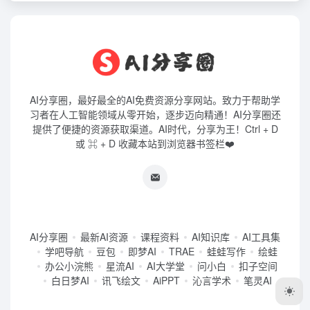
AI分享圈，最好最全的AI免费资源分享网站。致力于帮助学
习者在人工智能领域从零开始，逐步迈向精通！AI分享圈还
提供了便捷的资源获取渠道。AI时代，分享为王！Ctrl + D
或 ⌘ + D 收藏本站到浏览器书签栏❤️
AI分享圈
最新AI资源
课程资料
AI知识库
AI工具集
学吧导航
豆包
即梦AI
TRAE
蛙蛙写作
绘蛙
办公小浣熊
星流AI
AI大学堂
问小白
扣子空间
白日梦AI
讯飞绘文
AiPPT
沁言学术
笔灵AI