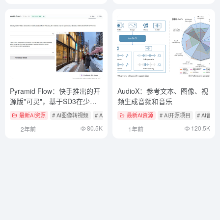
Pyramid Flow：快手推出的开
AudioX：参考文本、图像、视
源版"可灵"，基于SD3在少于
频生成音频和音乐
8GB的GPU上运行（一键部署
最新AI资源
# AI图像转视频
# AI开源项目
最新AI资源
# AI开源项目
# AI音乐
版）
80.5K
120.5K
2年前
1年前