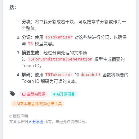
括：
分块
：将书籍分割成若干块，可以按章节分割或作为一
个整体。
分词
：使用
对这些块进行分词，以确保
T5Tokenizer
与
模型兼容。
T5
摘要生成
：经过分词处理的文本通
过
模型生成摘要的
T5ForConditionalGeneration
Token
ID。
解码
：使用
的
函数将摘要的
T5Tokenizer
decode()
Token ID 解码为可读的文本。
最新AI资源
# AI开源项目
# AI文本与音频/视频总结工具
©
版权声明
文章版权归
AI分享圈
所有，未经允许请勿转载。