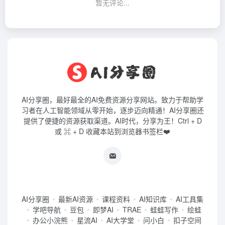
暂无评论...
AI分享圈，最好最全的AI免费资源分享网站。致力于帮助学
习者在人工智能领域从零开始，逐步迈向精通！AI分享圈还
提供了便捷的资源获取渠道。AI时代，分享为王！Ctrl + D
或 ⌘ + D 收藏本站到浏览器书签栏❤️
AI分享圈
最新AI资源
课程资料
AI知识库
AI工具集
学吧导航
豆包
即梦AI
TRAE
蛙蛙写作
绘蛙
办公小浣熊
星流AI
AI大学堂
问小白
扣子空间