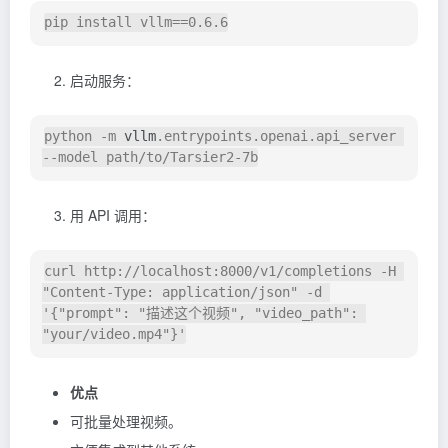
启动服务：
python -m 
vllm
.entrypoints.openai.api_server 
用 API 调用：
curl http://localhost:8000/v1/completions -H 
"Content-Type: application/json" -d 
'{"prompt": "描述这个视频", "video_path": 
优点
可批量处理视频。