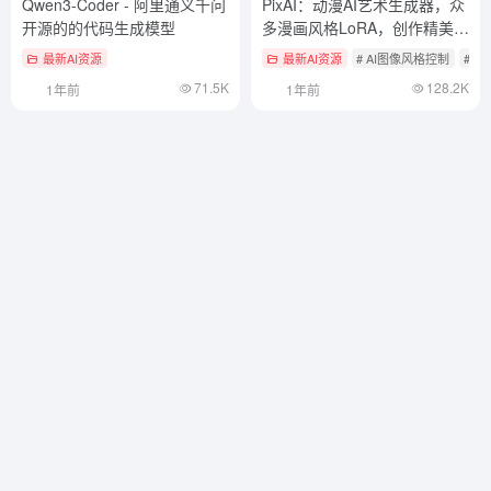
Qwen3-Coder - 阿里通义千问
PixAI：动漫AI艺术生成器，众
开源的的代码生成模型
多漫画风格LoRA，创作精美的
二次元漫画作品
最新AI资源
最新AI资源
# AI图像风格控制
# 
71.5K
128.2K
1年前
1年前