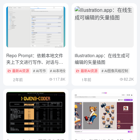
Repo Prompt：依赖本地文件
illustration.app：在线生成可
夹上下文进行写作、对话与优
编辑的矢量插图
化代码
最新AI资源
# AI写作
# AI本地化聊天应用
最新AI资源
# AI编程
# AI图像风格控制
117.8K
82.2K
2年前
1年前