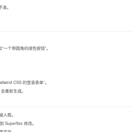
不准。
，例如“一个带圆角的绿色按钮”。
wind CSS 的登录表单”。
x 会重新生成。
聚焦输入框。
uperflex 修改。
更高效。