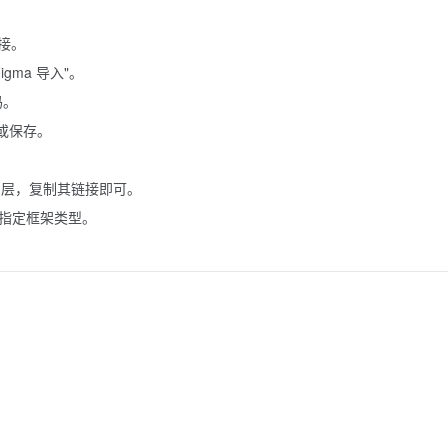
链接。
Figma 导入"。
码。
或保存。
应图层，复制其链接即可。
可指定框架类型。
。