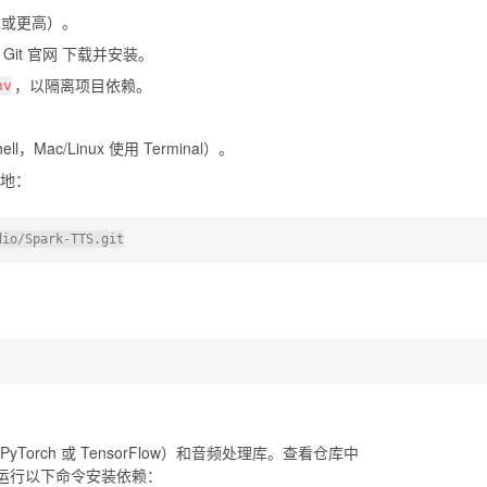
8 或更高）。
 Git 官网 下载并安装。
，以隔离项目依赖。
nv
l，Mac/Linux 使用 Terminal）。
本地：
yTorch 或 TensorFlow）和音频处理库。查看仓库中
运行以下命令安装依赖：