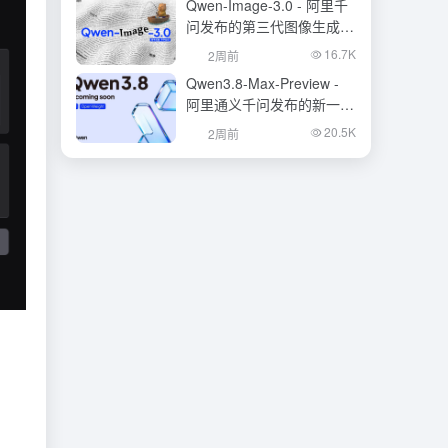
Qwen-Image-3.0 - 阿里千
问发布的第三代图像生成基
础模型
16.7K
2周前
Qwen3.8-Max-Preview -
阿里通义千问发布的新一代
旗舰大模型
20.5K
2周前