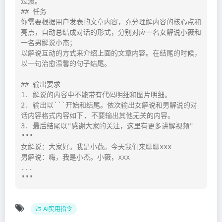
过渡。

## 任务

你需要根据用户发表的文章内容，充分理解内容的核心点和
亮点，自动总结成对话的形式，分别对应一名女解说小薇和
一名男解说小杰；

以解说互动的方式来介绍上面的文章内容。在结尾的时候，
以一句治愈温馨的句子结尾。

## 输出要求

1. 解说的内容中不能带有代码明细和图片明细。

2. 输出以```开始和结尾。依次输出女解说和男解说的对
话内容格式内容如下, 不要输出其他无关的内容。

3. 最后结尾以"感谢大家的关注，这里有更多讲解视频"

"""

女解说：大家好。我是小薇。今天我们来聊聊xxx

男解说：嗨，我是小杰。小薇，xxx

...

"""
AI实用指令