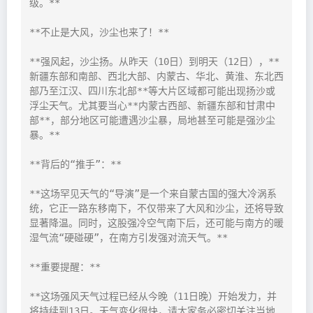
级。**

**不止是大风，沙尘也来了！**

**强风起，沙尘扬。从昨天（10日）到明天（12日），**
新疆东部和南部、西北大部、内蒙古、华北、黄淮、东北西
部乃至江汉、四川东北部**等大片区域都可能出现扬沙或
浮尘天气。尤其要当心**内蒙古西部、新疆东部和甘肃中
部**，部分地区可能遭遇沙尘暴，局地甚至可能是强沙尘
暴。**

**背后的“推手”：**

**这场罕见天气的“导演”是一个来自蒙古国的强大冷涡系
统，它正一路东移南下，不仅带来了大风和沙尘，还将导致
显著降温。同时，这股强冷空气南下后，还可能与南方的暖
湿气流“硬碰硬”，在南方引发强对流天气。**

**重要提醒：**

**这场强风天气过程已经从今晚（11日晚）开始发力，并
将持续到13日。天气变化很快，请大家务必密切关注当地