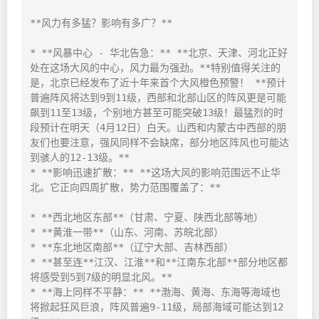
**风力有多猛？影响有多广？**

* **风暴中心 - 华北告急：** **北京、天津、河北正好
处在这场大风的中心，风力最为强劲。**特别值得关注的
是，北京已经发布了近十年来首个大风橙色预警！ **预计
普遍阵风将达到9到11级，西部和北部山区的阵风更是可能
飙到11至13级，个别地方甚至可能突破13级！最猛烈的时
段预计在明天（4月12日）白天。山西和内蒙古中西部的朋
友们也要注意，强风同样不会缺席，部分地区阵风也可能达
到骇人的12-13级。**

* **影响迅速扩散：** **这场大风的影响范围远不止华
北。它正向四周扩散，势力范围覆盖了：**

* **西北地区东部**（甘肃、宁夏、陕西北部等地）

* **黄淮一带**（山东、河南、苏皖北部）

* **东北地区南部**（辽宁大部、吉林西部）

* **甚至连**江汉、江淮**和**江南东北部**部分地区都
将感受到5到7级的明显北风。**

* **海上同样不平静：** **渤海、黄海、东海等海域也
将掀起狂风巨浪，阵风普遍9-11级，局部海域可能达到12