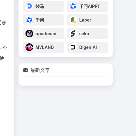
袋马
千问AIPPT
千问
Laper
需要
upadream
seko
MVLAND
Digen AI
一个
便
最新文章