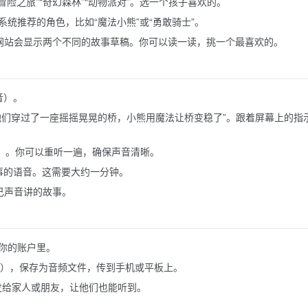
“冒险之旅”“奇幻森林”“动物派对”。选一个孩子喜欢的。
统推荐的角色，比如“魔法小熊”或“勇敢骑士”。
几秒钟后，网站会显示两个不同的故事草稿。你可以读一读，挑一个最喜欢的。
声音）。
他们穿过了一座摇摇晃晃的桥，小熊用魔法让桥变稳了”。跟着屏幕上的指
（停止）。你可以重听一遍，确保声音清晰。
故事的语音。这需要大约一分钟。
自己声音讲的故事。
在你的账户里。
（下载），保存为音频文件，传到手机或平板上。
，发给家人或朋友，让他们也能听到。