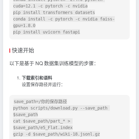
cuda=12.1 -c pytorch -c nvidia

pip install transformers datasets

conda install -c pytorch -c nvidia faiss-
gpu=1.8.0

快速开始
以下是基于 NQ 数据集训练模型的步骤：
下载索引和语料
设置保存路径并运行：
save_path=/你的保存路径

python scripts/download.py --save_path 
$save_path

cat $save_path/part_* > 
$save_path/e5_Flat.index
