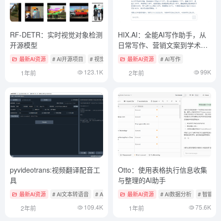
RF-DETR：实时视觉对象检测
HIX.AI：全能AI写作助手，从
开源模型
日常写作、营销文案到学术论
文
最新AI资源
# AI开源项目
# 视觉目标检测
最新AI资源
# AI写作
123.1K
99K
1年前
2年前
pyvideotrans:视频翻译配音工
Otto：使用表格执行信息收集
具
与整理的AI助手
最新AI资源
# AI文本转语音
# AI语音转文本
最新AI资源
# AI音视频编辑
# AI数据分析
# 智能体
109.4K
75.6K
2年前
1年前