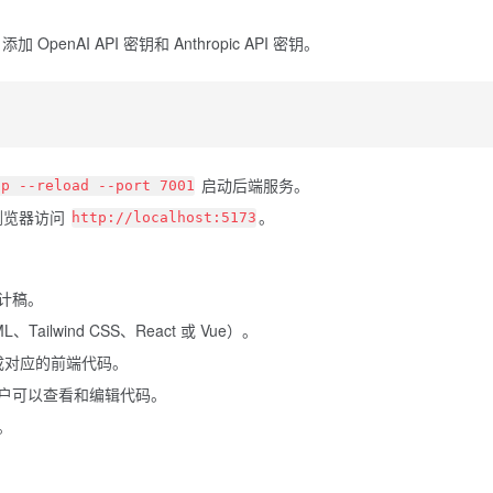
加 OpenAI API 密钥和
Anthropic
API 密钥。
启动后端服务。
pp --reload --port 7001
浏览器访问
。
http://localhost:5173
计稿。
ilwind CSS、React 或 Vue）。
生成对应的前端代码。
户可以查看和编辑代码。
。