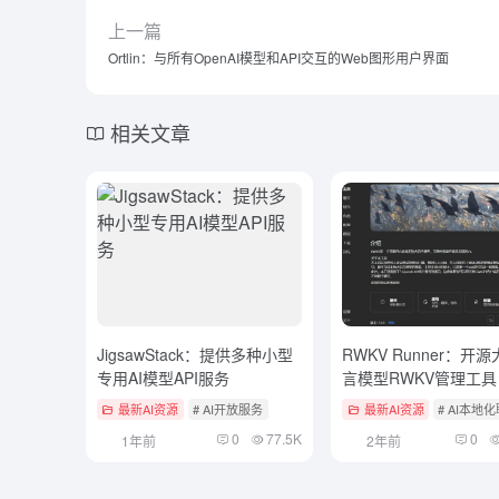
上一篇
Ortlin：与所有OpenAI模型和API交互的Web图形用户界面
相关文章
JigsawStack：提供多种小型
RWKV Runner：开
专用AI模型API服务
言模型RWKV管理工具
最新AI资源
# AI开放服务
最新AI资源
# AI本地
0
77.5K
0
1年前
2年前