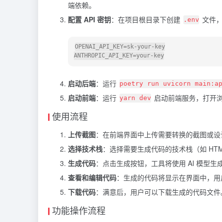
端依赖。
配置 API 密钥
：在项目根目录下创建
文件，添
.env
OPENAI_API_KEY=sk-your-key

启动后端
：运行
poetry run uvicorn main:a
启动前端
：运行
启动前端服务，打开
yarn dev
使用流程
上传截图
：在前端界面中上传需要转换的截图或设
选择技术栈
：选择需要生成代码的技术栈（如 HTML、Ta
生成代码
：点击生成按钮，工具将使用 AI 模型
查看和编辑代码
：生成的代码将显示在界面中，用
下载代码
：满意后，用户可以下载生成的代码文件
功能操作流程