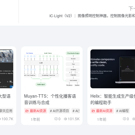
下
IC-Light（V2）：图像照明控制神器，控制图像光影
源大型语
Muyan-TTS：个性化播客语
Helix：智能生成生产级
音训练与合成
的编程助手
化聊天应用
# 本地部署开源大模型工具
最新AI资源
# AI开源项目
# AI文本转语音
最新AI资源
# AI编程
100.7K
0
101.5K
0
1年前
1年前