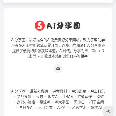
AI分享圈，最好最全的AI免费资源分享网站。致力于帮助学
习者在人工智能领域从零开始，逐步迈向精通！AI分享圈还
提供了便捷的资源获取渠道。AI时代，分享为王！Ctrl + D
或 ⌘ + D 收藏本站到浏览器书签栏❤️
AI分享圈
最新AI资源
课程资料
AI知识库
AI工具集
学吧导航
豆包
即梦AI
TRAE
蛙蛙写作
绘蛙
办公小浣熊
星流AI
AI大学堂
问小白
扣子空间
白日梦AI
讯飞绘文
AiPPT
沁言学术
笔灵AI