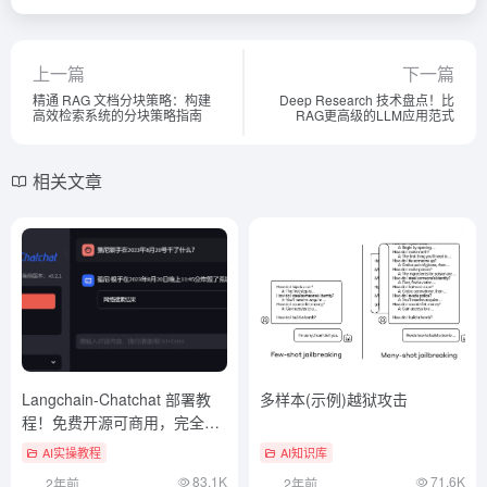
上一篇
下一篇
精通 RAG 文档分块策略：构建
Deep Research 技术盘点！比
高效检索系统的分块策略指南
RAG更高级的LLM应用范式
相关文章
Langchain-Chatchat 部署教
多样本(示例)越狱攻击
程！免费开源可商用，完全本
地化推理的知识库增强方案
AI实操教程
AI知识库
83.1K
71.6K
2年前
2年前