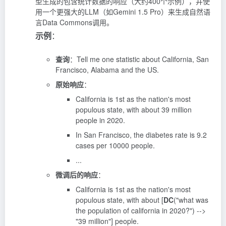
型生成的包含统计数据的响应（大约400个示例），并使
用一个更强大的LLM（如Gemini 1.5 Pro）来生成自然语
言Data Commons调用。
示例
：
查询
：Tell me one statistic about California, San
Francisco, Alabama and the US.
原始响应
：
California is 1st as the nation's most
populous state, with about 39 million
people in 2020.
In San Francisco, the diabetes rate is 9.2
cases per 10000 people.
...
微调后的响应
：
California is 1st as the nation's most
populous state, with about [
DC
("what was
the population of california in 2020?") -->
"39 million"] people.