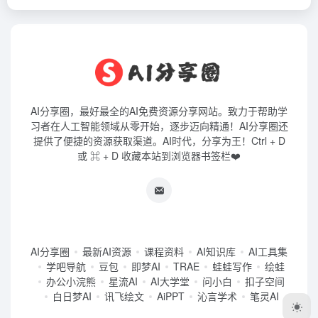
AI分享圈，最好最全的AI免费资源分享网站。致力于帮助学
习者在人工智能领域从零开始，逐步迈向精通！AI分享圈还
提供了便捷的资源获取渠道。AI时代，分享为王！Ctrl + D
或 ⌘ + D 收藏本站到浏览器书签栏❤️
AI分享圈
最新AI资源
课程资料
AI知识库
AI工具集
学吧导航
豆包
即梦AI
TRAE
蛙蛙写作
绘蛙
办公小浣熊
星流AI
AI大学堂
问小白
扣子空间
白日梦AI
讯飞绘文
AiPPT
沁言学术
笔灵AI