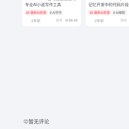
专业AI小说写作工具
记忆开发中的代码片段
助手根据记忆提供智能
最新AI资源
# AI写作
最新AI资源
# AI编程
0
88.4K
0
2年前
2年前
暂无评论