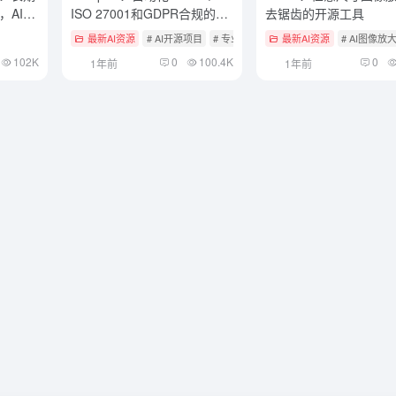
，AI
ISO 27001和GDPR合规的开
去锯齿的开源工具
建议
源平台
最新AI资源
# AI开源项目
# 专业生产力工具
最新AI资源
# AI图像放
102K
0
100.4K
0
1年前
1年前