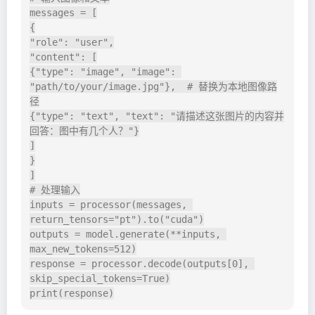
messages = [

{

"role": "user",

"content": [

{"type": "image", "image": 
"path/to/your/image.jpg"},  # 替换为本地图像路
径

{"type": "text", "text": "请描述这张图片的内容并
回答：图中有几个人？"}

]

}

]

# 处理输入

inputs = processor(messages, 
return_tensors="pt").to("cuda")

outputs = model.generate(**inputs, 
max_new_tokens=512)

response = processor.decode(outputs[0], 
skip_special_tokens=True)
