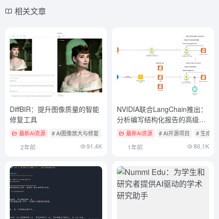
相关文章
DiffBIR：提升图像质量的智能
NVIDIA联合LangChain推出：
修复工具
分析编写结构化报告的高级指
南,实现AI驱动的技术报告生成
最新AI资源
# AI图像放大与修复
# AI开源项目
最新AI资源
# AI开源项目
# 生成
91.4K
86.1K
2年前
1年前