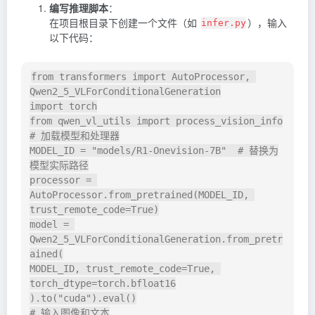
编写推理脚本
：
在项目根目录下创建一个文件（如
），输入
infer.py
以下代码：
from transformers import AutoProcessor, 
Qwen2_5_VLForConditionalGeneration

import torch

from qwen_vl_utils import process_vision_info

# 加载模型和处理器

MODEL_ID = "models/R1-Onevision-7B"  # 替换为
模型实际路径

processor = 
AutoProcessor.from_pretrained(MODEL_ID, 
trust_remote_code=True)

model = 
Qwen2_5_VLForConditionalGeneration.from_pretr
ained(

MODEL_ID, trust_remote_code=True, 
torch_dtype=torch.bfloat16

).to("cuda").eval()

# 输入图像和文本
