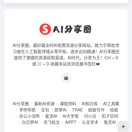
AI分享圈，最好最全的AI免费资源分享网站。致力于帮助学
习者在人工智能领域从零开始，逐步迈向精通！AI分享圈还
提供了便捷的资源获取渠道。AI时代，分享为王！Ctrl + D
或 ⌘ + D 收藏本站到浏览器书签栏❤️
AI分享圈
最新AI资源
课程资料
AI知识库
AI工具集
学吧导航
豆包
即梦AI
TRAE
蛙蛙写作
绘蛙
办公小浣熊
星流AI
AI大学堂
问小白
扣子空间
白日梦AI
讯飞绘文
AiPPT
沁言学术
笔灵AI