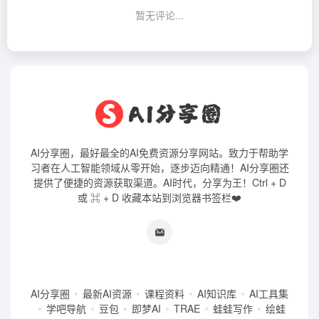
暂无评论...
AI分享圈，最好最全的AI免费资源分享网站。致力于帮助学
习者在人工智能领域从零开始，逐步迈向精通！AI分享圈还
提供了便捷的资源获取渠道。AI时代，分享为王！Ctrl + D
或 ⌘ + D 收藏本站到浏览器书签栏❤️
AI分享圈
最新AI资源
课程资料
AI知识库
AI工具集
学吧导航
豆包
即梦AI
TRAE
蛙蛙写作
绘蛙