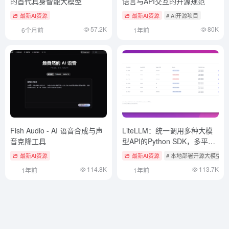
的首代具身智能大模型
语言与API交互的开源规范
最新AI资源
最新AI资源
# AI开源项目
57.2K
80K
6个月前
1年前
Fish Audio - AI 语音合成与声
LiteLLM：统一调用多种大模
音克隆工具
型API的Python SDK，多平台
LLM调用与管理工具
最新AI资源
最新AI资源
# 本地部署开源大模型工
114.8K
113.7K
1年前
1年前