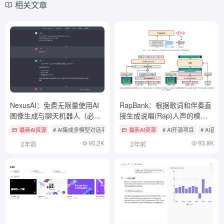
相关文章
NexusAI：免费无限量使用AI
RapBank：根据歌词和伴奏直
图像生成与聊天机器人（必须
接生成说唱(Rap)人声的模型
Discord授权）
（目前开放了数据集）
最新AI资源
# AI集成多模型对话平台
最新AI资源
# AI开源项目
# AI音乐
95.2K
93.8K
2年前
2年前