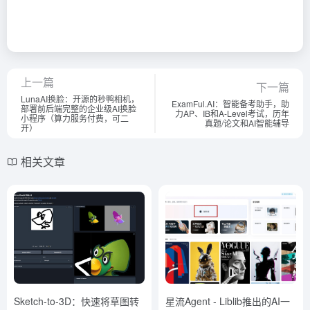
上一篇
下一篇
LunaAI换脸：开源的秒鸭相机，
ExamFul.AI：智能备考助手，助
部署前后端完整的企业级AI换脸
力AP、IB和A-Level考试，历年
小程序（算力服务付费，可二
真题/论文和AI智能辅导
开）
相关文章
Sketch-to-3D：快速将草图转
星流Agent - Liblib推出的AI一