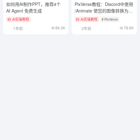
如何用AI制作PPT，推荐4个
PixVerse教程：Discord中使用
AI Agent 免费生成
/Animate 使您的图像转换为栩
栩如生的视频
AI实操教程
AI实操教程
# PixVerse
86.3K
78.6K
1年前
2年前