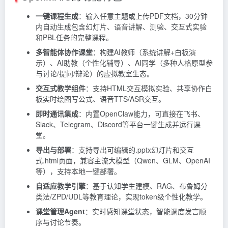
一键课程生成
：输入任意主题或上传PDF文档，30分钟
内自动生成包含幻灯片、语音讲解、测验、交互式实验
和PBL任务的完整课程。
多智能体协作课堂
：构建AI教师（系统讲解+白板演
示）、AI助教（个性化辅导）、AI同学（多种人格原型参
与讨论/提问/辩论）的虚拟教室生态。
交互式教学组件
：支持HTML交互模拟实验、共享协作白
板实时绘图写公式、语音TTS/ASR交互。
即时通讯集成
：内置OpenClaw能力，可直接在飞书、
Slack、Telegram、Discord等平台一键生成并运行课
堂。
导出与部署
：支持导出可编辑的.pptx幻灯片和交互
式.html页面，兼容主流大模型（Qwen、GLM、OpenAI
等），支持本地一键部署。
自适应教学引擎
：基于认知学生建模、RAG、布鲁姆分
类法/ZPD/UDL等教育理论，实现token级个性化教学。
课堂管理Agent
：实时感知课堂状态，智能调度发言顺
序与讨论节奏。