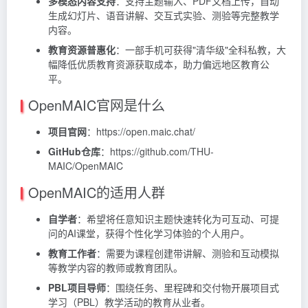
多模态内容支持
：支持主题输入、PDF文档上传，自动
生成幻灯片、语音讲解、交互式实验、测验等完整教学
内容。
教育资源普惠化
：一部手机可获得"清华级"全科私教，大
幅降低优质教育资源获取成本，助力偏远地区教育公
平。
OpenMAIC官网是什么
项目官网
：https://open.maic.chat/
GitHub仓库
：https://github.com/THU-
MAIC/OpenMAIC
OpenMAIC的适用人群
自学者
：希望将任意知识主题快速转化为可互动、可提
问的AI课堂，获得个性化学习体验的个人用户。
教育工作者
：需要为课程创建带讲解、测验和互动模拟
等教学内容的教师或教育团队。
PBL项目导师
：围绕任务、里程碑和交付物开展项目式
学习（PBL）教学活动的教育从业者。