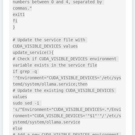
numbers between 0 and 4, separated by 
commas."

exit1

fi

}

# Update the service file with 
CUDA_VISIBLE_DEVICES values

update_service(){

# Check if CUDA_VISIBLE_DEVICES environment 
variable exists in the service file

if grep -q 
'^Environment="CUDA_VISIBLE_DEVICES='/etc/sys
temd/system/ollama.service;then

# Update the existing CUDA_VISIBLE_DEVICES 
values

sudo sed -i 
's/^Environment="CUDA_VISIBLE_DEVICES=.*/Envi
ronment="CUDA_VISIBLE_DEVICES='"$1"'"/'/etc/s
ystemd/system/ollama.service

else

# Add a new CUDA_VISIBLE_DEVICES environment 