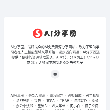
AI分享圈，最好最全的AI免费资源分享网站。致力于帮助学
习者在人工智能领域从零开始，逐步迈向精通！AI分享圈还
提供了便捷的资源获取渠道。AI时代，分享为王！Ctrl + D
或 ⌘ + D 收藏本站到浏览器书签栏❤️
AI分享圈
最新AI资源
课程资料
AI知识库
AI工具集
学吧导航
豆包
即梦AI
TRAE
蛙蛙写作
绘蛙
办公小浣熊
星流AI
AI大学堂
问小白
扣子空间