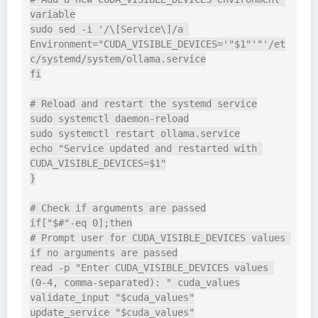
variable

sudo sed -i '/\[Service\]/a 
Environment="CUDA_VISIBLE_DEVICES='"$1"'"'/et
c/systemd/system/ollama.service

fi

# Reload and restart the systemd service

sudo systemctl daemon-reload

sudo systemctl restart ollama.service

echo "Service updated and restarted with 
CUDA_VISIBLE_DEVICES=$1"

}

# Check if arguments are passed

if["$#"-eq 0];then

# Prompt user for CUDA_VISIBLE_DEVICES values 
if no arguments are passed

read -p "Enter CUDA_VISIBLE_DEVICES values 
(0-4, comma-separated): " cuda_values

validate_input "$cuda_values"

update_service "$cuda_values"
