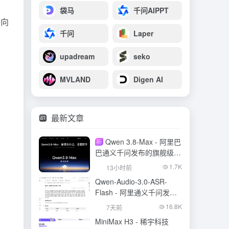
别
袋马
千问AIPPT
到向
千问
Laper
upadream
seko
MVLAND
Digen AI
最新文章
Qwen 3.8-Max - 阿里巴
新
巴通义千问发布的旗舰级大
模型
1.7K
13小时前
Qwen-Audio-3.0-ASR-
Flash - 阿里通义千问发布
的语音识别大模型
16.8K
7天前
MiniMax H3 - 稀宇科技