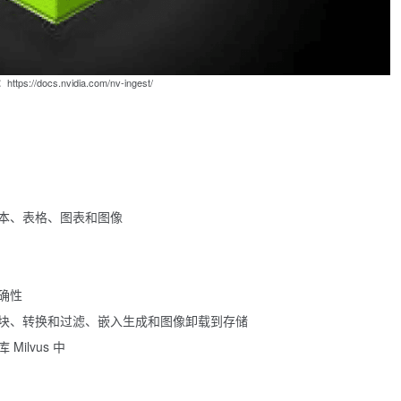
ps://docs.nvidia.com/nv-ingest/
取文本、表格、图表和图像
确性
块、转换和过滤、嵌入生成和图像卸载到存储
ilvus 中