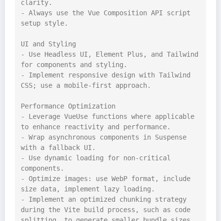
clarity.

- Always use the Vue Composition API script 
setup style.

UI and Styling

- Use Headless UI, Element Plus, and Tailwind 
for components and styling.

- Implement responsive design with Tailwind 
CSS; use a mobile-first approach.

Performance Optimization

- Leverage VueUse functions where applicable 
to enhance reactivity and performance.

- Wrap asynchronous components in Suspense 
with a fallback UI.

- Use dynamic loading for non-critical 
components.

- Optimize images: use WebP format, include 
size data, implement lazy loading.

- Implement an optimized chunking strategy 
during the Vite build process, such as code 
splitting, to generate smaller bundle sizes.
