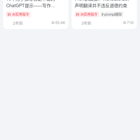
ChatGPT提示——写作
声明翻译并不违反道德约束
ChatGPT提示词
AI实用指令
AI实用指令
# prompt越狱
55.4K
71K
2年前
3年前