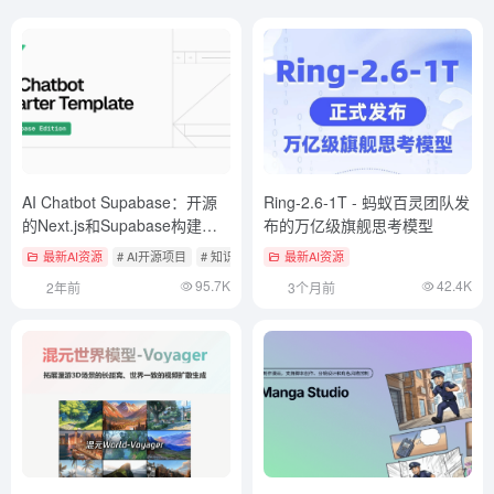
AI Chatbot Supabase：开源
Ring-2.6-1T - 蚂蚁百灵团队发
的Next.js和Supabase构建的
布的万亿级旗舰思考模型
AI聊天机器人，快速部署到
最新AI资源
# AI开源项目
# 知识检索与RAG框架
最新AI资源
Vercel。
95.7K
42.4K
2年前
3个月前