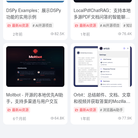
DSPy Examples：展示DSPy
LocalPdfChatRAG：支持本地
功能的实用示例
多源PDF文档问答的智能聊天
工具
最新AI资源
# AI开源项目
最新AI资源
# AI开源项目
# 知识检
82.5K
76.4K
2年前
1年前
Moltbot - 开源的本地优先AI助
Orbit：总结邮件、文档、文章
手，支持多渠道与用户交互
和视频并获取答案的Mozilla浏
览器插件
最新AI资源
最新AI资源
# 浏览器AI助手
64.8K
77.9K
6个月前
1年前