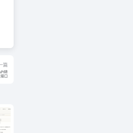
一篇
PI转
发接口