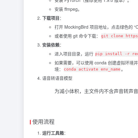
安装 PyTorch（推荐使用 1.9.0 版本）。
安装 ffmpeg。
下载项目
：
打开 MockingBird 项目地址，点击绿色的 “C
或者使用 git 命令下载：
git clone http
安装依赖
：
进入项目目录，运行
pip install -r re
如果需要，可以使用 conda 创建虚拟环境
境：
。
conda activate env_name
语音转语音模型
为减小体积，主文件内不含声音转声音
使用流程
运行工具箱
：