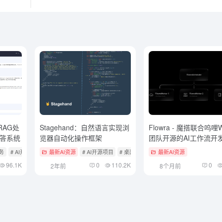
RAG处
Stagehand：自然语言实现浏
Flowra - 魔搭联合呜哩W
答系统
览器自动化操作框架
团队开源的AI工作流开
服务
# AI开源项目
# 知识检索与RAG框架
最新AI资源
# AI开源项目
# 桌面自动化智能体
最新AI资源
96.1K
0
110.2K
0
2年前
8个月前