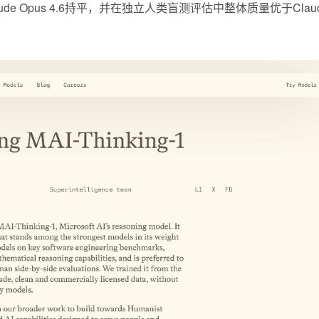
laude Opus 4.6持平，并在独立人类盲测评估中整体质量优于Clau