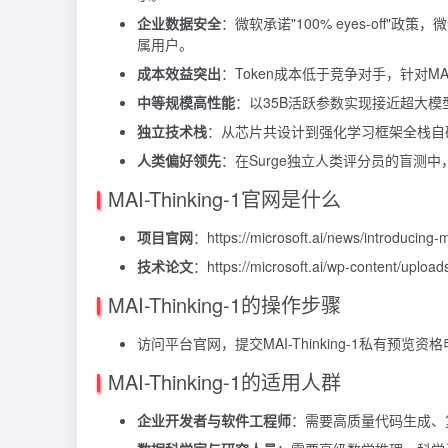
企业数据安全
：微软承诺"100% eyes-of
属用户。
成本效益突出
：Token成本低于竞争对手，针对MA
中等规模高性能
：以35B活跃参数实现接近超大
独立技术栈
：从芯片共设计到强化学习框架全栈自研，端到
人类偏好领先
：在Surge独立人类评分员的盲测中，单
MAI-Thinking-1官网是什么
项目官网
：https://microsoft.ai/news/introducing-m
技术论文
：https://microsoft.ai/wp-content/uplo
MAI-Thinking-1的操作步骤
访问平台官网，提交MAI-Thinking-1私有预览资
MAI-Thinking-1的适用人群
企业开发者与软件工程师
：需要高质量代码生成、