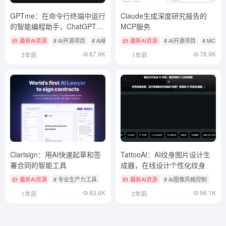
GPTme：在命令行终端中运行
Claude生成深度研究报告的
的智能编程助手，ChatGPT代
MCP服务
码解释器的本地化替代方案
最新AI资源
# AI开源项目
# AI编程
最新AI资源
# AI开源项目
# MCP
87.9K
78.9K
2年前
1年前
Clarisign：用AI快速起草和签
TattooAI：AI纹身图片设计生
署合同的智能工具
成器，在线设计个性化纹身
最新AI资源
# 专业生产力工具
最新AI资源
# AI图像风格控制
83.6K
96.1K
1年前
2年前