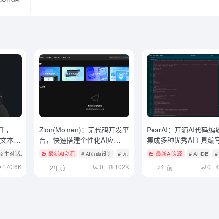
助手，
Zion(Momen)：无代码开发平
PearAI：开源AI代码
长文本与
台，快速搭建个性化AI应
集成多种优秀AI工具编
用/SaaS应用，支持多端发布
型原生对话工具
最新AI资源
# AI页面设计
# 无代码开发
# 智能体开发框架
最新AI资源
# AI IDE
#
绑定自己的域名
170.6K
0
102K
0
2年前
2年前