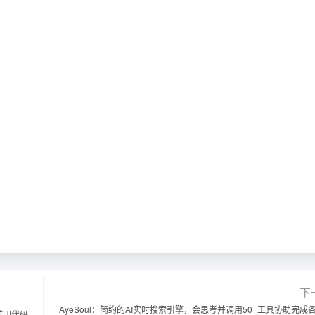
下
AyeSoul：简约的AI实时搜索引擎，会思考并调用50+工具协助完成
UI代码