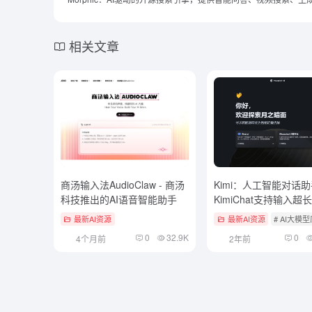
相关文章
商汤输入法AudioClaw - 商汤
Kimi：人工智能对话
科技推出的AI语音智能助手
KimiChat支持输入超
上传大文件
最新AI资源
最新AI资源
# AI大模
0
32.9K
0
4个月前
2年前