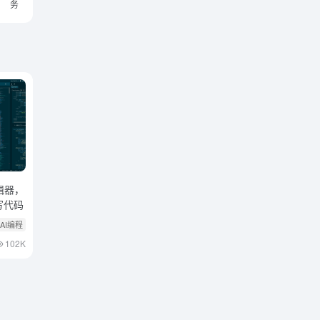
务
编辑器，
写代码
 AI编程
102K