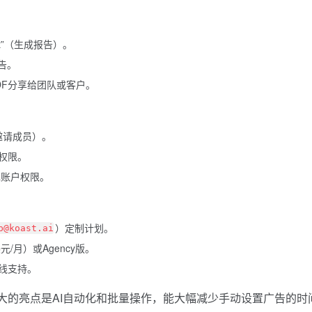
ort”（生成报告）。
告。
DF分享给团队或客户。
”（邀请成员）。
权限。
a账户权限。
）定制计划。
p@koast.ai
/月）或Agency版。
在线支持。
它最大的亮点是AI自动化和批量操作，能大幅减少手动设置广告的时