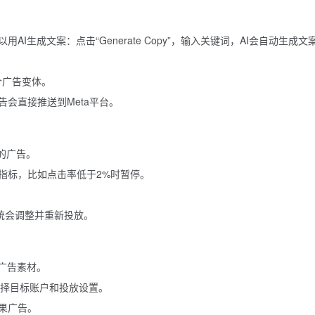
生成文案：点击“Generate Copy”，输入关键词，AI会自动生成文
0个广告变体。
广告会直接推送到Meta平台。
行的广告。
低效果指标，比如点击率低于2%时暂停。
”，系统会调整并重新投放。
历史广告素材。
，选择目标账户和投放设置。
果广告。