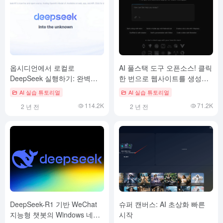
옵시디언에서 로컬로
AI 풀스택 도구 오픈소스! 클릭
DeepSeek 실행하기: 완벽한
한 번으로 웹사이트를 생성하
초보자 가이드
는 Ollama+Qwen2.5-Code
AI 실습 튜토리얼
AI 실습 튜토리얼
runbolt.new로 여러분을 안내
114.2K
71.2K
2 년 전
2 년 전
합니다!
DeepSeek-R1 기반 WeChat
슈퍼 캔버스: AI 초상화 빠른
지능형 챗봇의 Windows 네이
시작