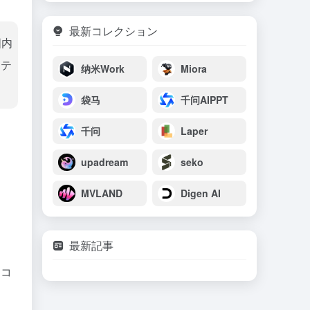
最新コレクション
国内
、テ
纳米Work
Miora
袋马
千问AIPPT
千问
Laper
upadream
seko
MVLAND
Digen AI
最新記事
。コ