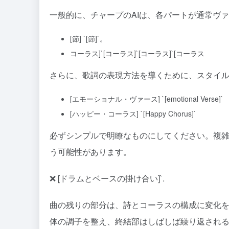
一般的に、チャープのAIは、各パートが通常ヴ
[節] `[節]`。
コーラス]`[コーラス]`[コーラス]`[コーラス
さらに、歌詞の表現方法を導くために、スタイ
[エモーショナル・ヴァース] `[emotional Verse]`
[ハッピー・コーラス] `[Happy Chorus]`
必ずシンプルで明瞭なものにしてください。複
う可能性があります。
❌ [ドラムとベースの掛け合い]`.
曲の残りの部分は、詩とコーラスの構成に変化
体の調子を整え、終結部はしばしば繰り返され