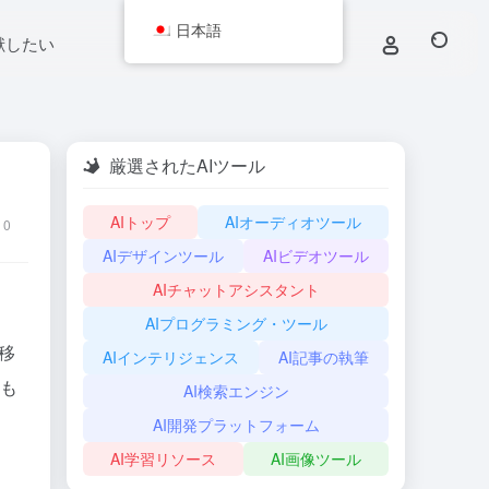
日本語
献したい
厳選されたAIツール
AIトップ
AIオーディオツール
0
AIデザインツール
AIビデオツール
AIチャットアシスタント
AIプログラミング・ツール
移
AIインテリジェンス
AI記事の執筆
にも
AI検索エンジン
AI開発プラットフォーム
AI学習リソース
AI画像ツール