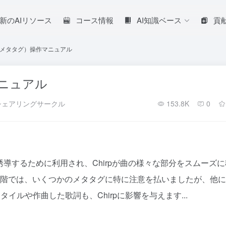
新のAIリソース
コース情報
AI知識ベース
貢
メタタグ）操作マニュアル
ニュアル
シェアリングサークル
153.8K
0
誘導するために利用され、Chirpが曲の様々な部分をスムーズに
段階では、いくつかのメタタグに特に注意を払いましたが、他
ルや作曲した歌詞も、Chirpに影響を与えます...