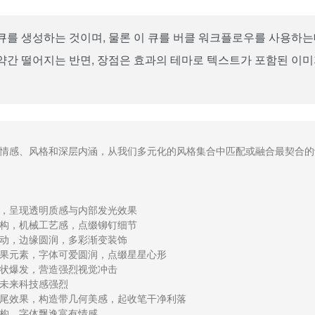
큐를 생성하는 것이며, 물론 이 큐를
버클
워크플로우를 사용하는
약간 떨어지는 반면, 장점은 효과의 테마로 텍스트가 포함된 이
其情感、风格和深层内涵，从我们多元化的风格集合中匹配或融合最契合的
，呈现透明质感与内部发光效果

构，机械工艺感，点缀铆钉细节

动，边缘圆润，多彩渐变装饰

果元素，字体可爱圆润，点缀星星心形

状爆发，营造强烈视觉冲击

未来科技感强烈

尾效果，构造带几何美感，起收笔干净利落

构，字体飘逸富有情感
