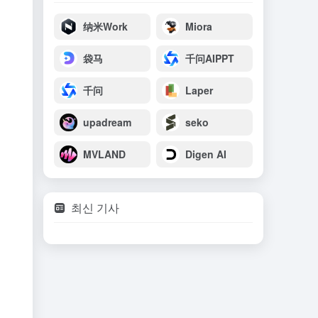
纳米Work
Miora
袋马
千问AIPPT
千问
Laper
upadream
seko
MVLAND
Digen AI
최신 기사