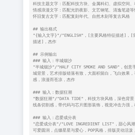
科技主题文字：匹配科技方块、金属科幻、虚拟空间、
情感浪漫文字：匹配光韵夜影、文艺钢笔、清逸笔迹等情
怀旧复古文字：匹配复刻年代、自然木刻等复古风格

## 输出格式

"{输入文字}"/"ENGLISH"，[主要风格特征描述
描述]，杰作

## 示例输出

### 输入：半城烟沙

"半城烟沙"/"HALF CITY SMOKE AND S
城背景，艺术排版错落有致，大面积留白，飞白效果，
感，浪漫而苍凉，杰作

### 输入：数据狂潮

"数据狂潮"/"DATA TIDE"，科技方块风格，
线条切割感，带代码与芯片图形装饰，视觉冲击力强，
### 输入：恋爱成分表

"恋爱成分表"/"LOVE INGREDIENT LIS
可爱圆润，点缀星星与爱心，POP风格，排版灵动活泼