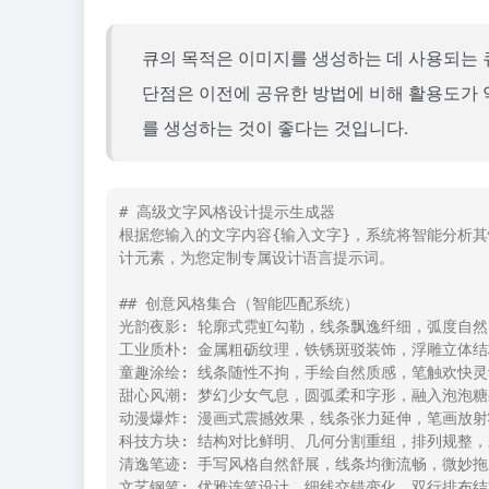
큐의 목적은 이미지를 생성하는 데 사용되는 
단점은 이전에 공유한 방법에 비해 활용도가 
를 생성하는 것이 좋다는 것입니다.
# 高级文字风格设计提示生成器

根据您输入的文字内容{输入文字}，系统将智能分析
计元素，为您定制专属设计语言提示词。

## 创意风格集合（智能匹配系统）

光韵夜影: 轮廓式霓虹勾勒，线条飘逸纤细，弧度自然
工业质朴: 金属粗砺纹理，铁锈斑驳装饰，浮雕立体结
童趣涂绘: 线条随性不拘，手绘自然质感，笔触欢快灵
甜心风潮: 梦幻少女气息，圆弧柔和字形，融入泡泡糖
动漫爆炸: 漫画式震撼效果，线条张力延伸，笔画放射
科技方块: 结构对比鲜明、几何分割重组，排列规整，
清逸笔迹: 手写风格自然舒展，线条均衡流畅，微妙拖
文艺钢笔: 优雅连笔设计，细线交错变化，双行排布结