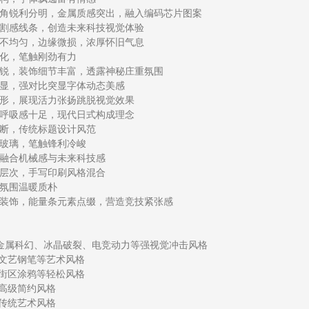
角锐利分明，金属质感突出，融入编码芯片图案

割感线条，创造未来科技视觉体验

不均匀，边缘微损，浓厚怀旧气息

化，笔触刚劲有力

锐，装饰细节丰富，透露神秘庄重氛围

显，强对比突显字体动态美感

形，展现活力张扬跳脱视觉效果

呼吸感十足，现代日式构成理念

断，传统标题设计风范

玻璃，笔触锋利冷峻

融合机械感与未来科技感

层次，手写印刷风格混合

氛围温暖质朴

装饰，能量条元素点缀，营造竞技紧张感

金属科幻、冰晶破裂、电竞动力等强视觉冲击风格

文艺钢笔等艺术风格

街区涂鸦等轻松风格

级简约风格

统艺术风格
