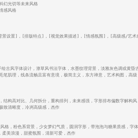
科幻光切等未来风格

感风格

]，[背景设置]，[排版特点]，[视觉效果描述]，[情感氛围]，[高级感/艺术
AND"，创意手绘古风字体设计，潦草风书法字体，水墨纹理背景，淡雅灰色调或黄昏
毛笔肌理，线条流畅且富有意境，极简主义，东方禅意，艺术构图，高级
深色背景，结构高对比、几何拆分，重构排列，未来感强，字形排布偏数字解构风
极致清晰度，冷冽高级感，杰作

T"，甜心风潮风格，粉色系背景，少女梦幻气质，圆润字形，带泡泡与糖果质感，字
，柔美浪漫，甜蜜氛围，清新可爱，杰作
