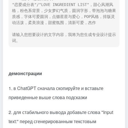
"恋爱成分表"/"LOVE INGREDIENT LIST"，甜心风潮风
格，粉色系背景，少女梦幻气质，圆润字形，带泡泡与糖果
质感，字体可爱圆润，点缀星星与爱心，POP风格，排版灵
动活泼，柔美浪漫，甜蜜氛围，清新可爱，杰作

请输入您想要设计的文字内容，我将为您生成专业设计提示
词。
демонстрации
1. в ChatGPT сначала скопируйте и вставьте
приведенные выше слова подсказки
2. для стабильного вывода добавьте слова "Input
text:" перед сгенерированным текстовым