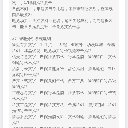
次，手写印刷风格混合

自然木刻: 字形边缘自然毛边，木质雕刻感强烈，整体氛
围温暖质朴

电竞动力: 黑红强对比色调，笔画尖锐犀利，高亮边框装
饰，能量条元素点缀，营造竞技紧张感

## 智能分析系统规则

简短有力文字（1-4字）：匹配工业质朴、动漫爆炸、金属
科幻、冰晶破裂、电竞动力等强视觉冲击风格

优美诗意文字：匹配狂放书艺、行草题韵、简约留白、文艺
钢笔等艺术风格

活泼可爱文字：匹配童趣涂绘、甜心风潮、清逸笔迹、街区
涂鸦等轻松风格

严肃正式文字：匹配复刻年代、西方古典、简约留白等高级
简约风格

哲理思考文字：匹配行草题韵、狂放书艺、简约留白等传统
艺术风格

科技主题文字：匹配科技方块、金属科幻、虚拟空间、科幻
光切等未来风格

情感浪漫文字：匹配光韵夜影、文艺钢笔、清逸笔迹等情感
风格
