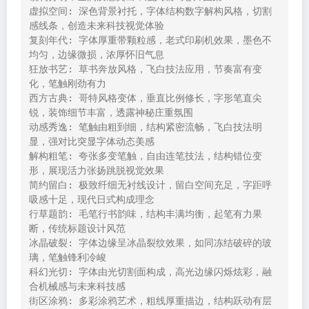
虚拟空间: 深色背景衬托，字体结构数字解构风格，切割
感线条，创造未来科技视觉体验

复刻年代: 字体厚重带颗粒感，老式印刷机效果，墨色不
均匀，边缘微损，浓厚怀旧气息

狂放书艺: 草书奔放风格，飞白技法应用，节奏富有变
化，笔触刚劲有力

西方古典: 哥特风格变体，垂直比例修长，字形笔直尖
锐，装饰细节丰富，透露神秘庄重氛围

动感秀逸: 笔触由粗到细，结构紧密流畅，飞白技法明
显，强对比突显字体动态美感

解构粗笔: 夸张多变笔触，自由连笔技法，结构错位变
形，展现活力张扬跳脱视觉效果

简约留白: 极致纤细无衬线设计，留白空间充足，字距呼
吸感十足，现代日式构成理念

行草题韵: 毛笔行书韵味，结构丰满均衡，起笔有力果
断，传统标题设计风范

冰晶破裂: 字体边缘呈冰晶裂纹效果，如同冻结破碎的玻
璃，笔触锋利冷峻

科幻光切: 字体由光切割面构成，高光边缘闪烁炫彩，融
合机械感与未来科技感

街区涂鸦: 多彩涂鸦艺术，粗线厚重描边，结构跃动有层