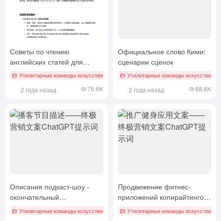
Советы по чтению
Официальное слово Кими:
английских статей для
сценарии сценок
улучшения навыков чтения
Утилитарные команды искусственного интеллекта
Утилитарные команды искусственног
TOEFL
75.6K
68.6K
2 года назад
2 года назад
Описания подкаст-шоу -
Продвижение фитнес-
окончательный
приложений копирайтингом
маркетинговый копирайт
- Ultimate Marketing Copy
Утилитарные команды искусственного интеллекта
Утилитарные команды искусственног
ChatGPT Prompts
ChatGPT Prompts