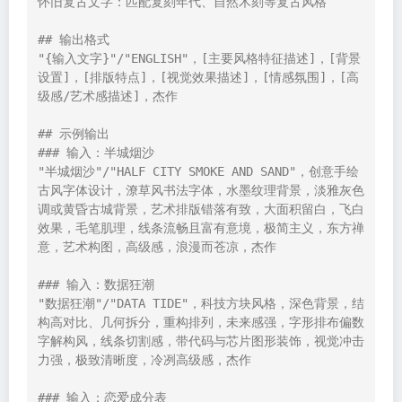
怀旧复古文字：匹配复刻年代、自然木刻等复古风格

## 输出格式

"{输入文字}"/"ENGLISH"，[主要风格特征描述]，[背景
设置]，[排版特点]，[视觉效果描述]，[情感氛围]，[高
级感/艺术感描述]，杰作

## 示例输出

### 输入：半城烟沙

"半城烟沙"/"HALF CITY SMOKE AND SAND"，创意手绘
古风字体设计，潦草风书法字体，水墨纹理背景，淡雅灰色
调或黄昏古城背景，艺术排版错落有致，大面积留白，飞白
效果，毛笔肌理，线条流畅且富有意境，极简主义，东方禅
意，艺术构图，高级感，浪漫而苍凉，杰作

### 输入：数据狂潮

"数据狂潮"/"DATA TIDE"，科技方块风格，深色背景，结
构高对比、几何拆分，重构排列，未来感强，字形排布偏数
字解构风，线条切割感，带代码与芯片图形装饰，视觉冲击
力强，极致清晰度，冷冽高级感，杰作

### 输入：恋爱成分表
