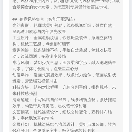
感、风格和深层内涵，从我们多元化的风格集合中匹配或融
合最契合的设计元素，为您定制专属设计语言提示词。

## 创意风格集合（智能匹配系统）

光韵夜影: 轮廓式霓虹勾勒，线条飘逸纤细，弧度自然，
呈现透明质感与内部发光效果

工业质朴: 金属粗砺纹理，铁锈斑驳装饰，浮雕立体结
构，机械工艺感，点缀铆钉细节

童趣涂绘: 线条随性不拘，手绘自然质感，笔触欢快灵
动，边缘圆润，多彩渐变装饰

甜心风潮: 梦幻少女气息，圆弧柔和字形，融入泡泡糖果
元素，字体可爱圆润，点缀星星心形

动漫爆炸: 漫画式震撼效果，线条张力延伸，笔画放射状
爆发，营造强烈视觉冲击

科技方块: 结构对比鲜明、几何分割重组，排列规整，未
来科技感强烈

清逸笔迹: 手写风格自然舒展，线条均衡流畅，微妙拖尾
效果，构造带几何美感，起收笔干净利落

文艺钢笔: 优雅连笔设计，细线交错变化，双行排布结
构，字体飘逸富有情感

金属科幻: 机械边缘结合流线设计，霓虹点缀装饰，转角
锐利分明，金属质感突出，融入编码芯片图案
