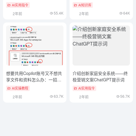
ChatGPT提示词
AI实用指令
AI知识库
55.4K
64K
2年前
2年前
想要共用Copilot账号又不想共
介绍创新家庭安全系统——终
享文件和资料怎么办：一招帮
极营销文案ChatGPT提示词
你搞定
AI实操教程
AI实用指令
63.7K
56.7K
2年前
2年前