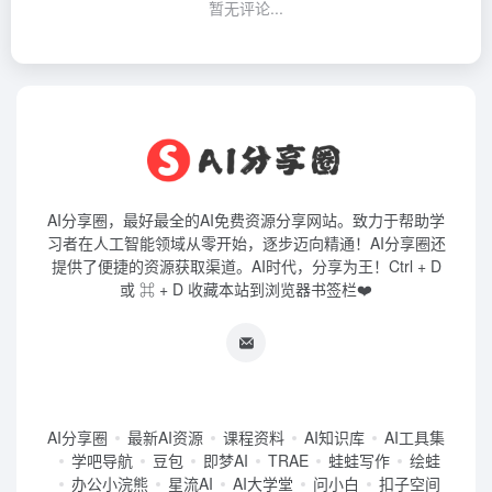
暂无评论...
AI分享圈，最好最全的AI免费资源分享网站。致力于帮助学
习者在人工智能领域从零开始，逐步迈向精通！AI分享圈还
提供了便捷的资源获取渠道。AI时代，分享为王！Ctrl + D
或 ⌘ + D 收藏本站到浏览器书签栏❤️
AI分享圈
最新AI资源
课程资料
AI知识库
AI工具集
学吧导航
豆包
即梦AI
TRAE
蛙蛙写作
绘蛙
办公小浣熊
星流AI
AI大学堂
问小白
扣子空间