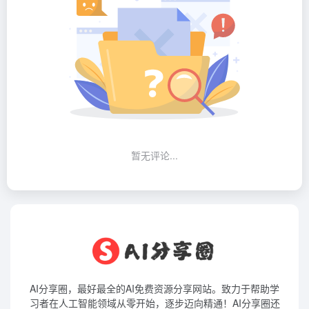
暂无评论...
AI分享圈，最好最全的AI免费资源分享网站。致力于帮助学
习者在人工智能领域从零开始，逐步迈向精通！AI分享圈还