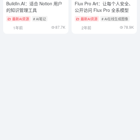
BuildIn.AI：适合 Notion 用户
Flux Pro Art：让每个人安全、
的知识管理工具
公开访问 Flux Pro 全系模型
最新AI资源
# AI笔记
最新AI资源
# AI在线生成图像
87.7K
78.9K
1年前
2年前