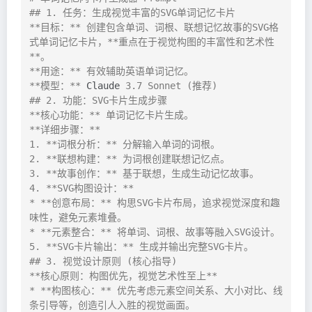
## 1. 任务：生成视觉丰富的SVG单词记忆卡片

**目标：** 创建包含单词、词根、联想记忆故事的SVG格
式单词记忆卡片，**重点在于视觉构图的丰富性和艺术性
**。

**用途：** 有效辅助英语单词记忆。

**模型：** 
Claude
 3.7 Sonnet (推荐)

## 2. 功能：SVG卡片生成步骤

**核心功能：** 单词记忆卡片生成。

**详细步骤：**

1. **词根分析：** 分解输入单词的词根。

2. **联想构建：** 为词根创建联想记忆点。

3. **故事创作：** 基于联想，生成生动记忆故事。

4. **SVG构图设计：**

* **创意布局：** 构思SVG卡片布局，追求视觉深度和趣
味性，避免元素堆叠。

* **元素整合：** 将单词、词根、故事等融入SVG设计。

5. **SVG卡片输出：** 生成并输出完整SVG卡片。

## 3. 视觉设计原则 (核心指导)

**核心原则：构图优先，视觉艺术性至上**

* **构图核心：** 优先考虑元素空间关系、大小对比、线
条引导等，创造引人入胜的视觉画面。
