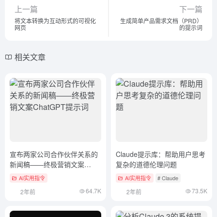
上一篇
下一篇
将文本转换为互动形式的可视化
生成简单产品需求文档（PRD）
网页
的提示词
相关文章
宣布两家公司合作伙伴关系的
Claude提示库：帮助用户思考
新闻稿——终极营销文案
复杂的道德伦理问题
ChatGPT提示词
AI实用指令
AI实用指令
# Claude
64.7K
73.5K
2年前
2年前