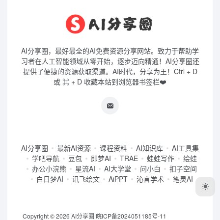
AI分享圈，最好最全的AI免费资源分享网站。致力于帮助学
习者在人工智能领域从零开始，逐步迈向精通！AI分享圈还
提供了便捷的资源获取渠道。AI时代，分享为王！Ctrl + D
或 ⌘ + D 收藏本站到浏览器书签栏❤️
AI分享圈
最新AI资源
课程资料
AI知识库
AI工具集
学吧导航
豆包
即梦AI
TRAE
蛙蛙写作
绘蛙
办公小浣熊
星流AI
AI大学堂
问小白
扣子空间
白日梦AI
讯飞绘文
AiPPT
沁言学术
笔灵AI
Copyright © 2026
AI分享圈
皖ICP备2024051185号-11