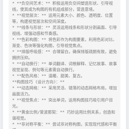
* **负空间艺术：** 积极运用负空间塑造形状、引导视
线，使其成为构图的有机组成部分，营造意境。

* **视觉层次：** 运用元素大小、颜色、透明度、位置
等，构建视觉层次和空间深度。

* **线条与形状：** 灵活运用线条和形状分割画面、引导
视线、增强动感和节奏感。

* **色彩构图：** 将色彩作为构图要素，利用色彩对比、
渐变、色块等强化构图，引导视觉焦点。

* **排版呼吸感：** 合理留白，确保排版疏朗有致，避免
拥挤压抑。

* **自动换行：** 单词翻译、词根解释、记忆故事、故事
视觉呈现、例句等元素需自动换行。

* **配色风格：** 温暖、甜美、复古。

**构图技巧 (设计方向)：**

* **动态网格：** 采用灵活、错落的动态网格布局，增加
画面活力。

* **视觉焦点：** 突出单词，运用构图技巧吸引用户目
光。

* **黄金比例/斐波那契：** 巧妙运用比例关系，创造和
谐视觉。

* **非对称平衡：** 尝试非对称构图，实现现代感和平衡