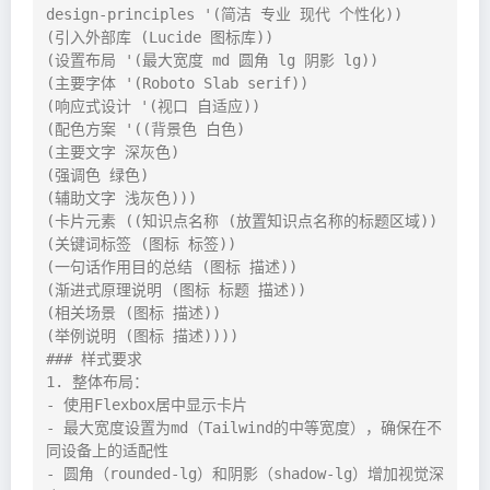
design-principles '(简洁 专业 现代 个性化))

(引入外部库 (Lucide 图标库))

(设置布局 '(最大宽度 md 圆角 lg 阴影 lg))

(主要字体 '(Roboto Slab serif))

(响应式设计 '(视口 自适应))

(配色方案 '((背景色 白色)

(主要文字 深灰色)

(强调色 绿色)

(辅助文字 浅灰色)))

(卡片元素 ((知识点名称 (放置知识点名称的标题区域))

(关键词标签 (图标 标签))

(一句话作用目的总结 (图标 描述))

(渐进式原理说明 (图标 标题 描述))

(相关场景 (图标 描述))

(举例说明 (图标 描述))))

### 样式要求

1. 整体布局：

- 使用Flexbox居中显示卡片

- 最大宽度设置为md（Tailwind的中等宽度），确保在不
同设备上的适配性

- 圆角（rounded-lg）和阴影（shadow-lg）增加视觉深