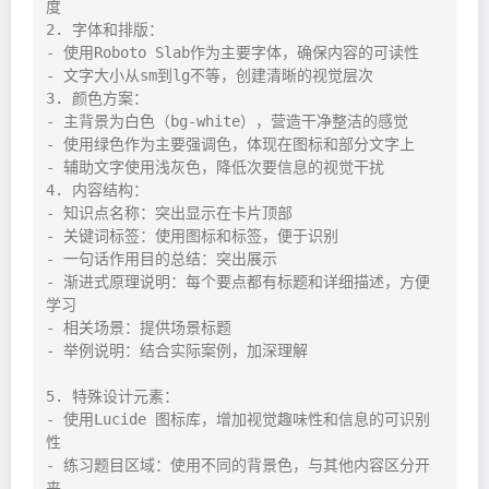
度

2. 字体和排版：

- 使用Roboto Slab作为主要字体，确保内容的可读性

- 文字大小从sm到lg不等，创建清晰的视觉层次

3. 颜色方案：

- 主背景为白色（bg-white），营造干净整洁的感觉

- 使用绿色作为主要强调色，体现在图标和部分文字上

- 辅助文字使用浅灰色，降低次要信息的视觉干扰

4. 内容结构：

- 知识点名称：突出显示在卡片顶部

- 关键词标签：使用图标和标签，便于识别

- 一句话作用目的总结：突出展示

- 渐进式原理说明：每个要点都有标题和详细描述，方便
学习

- 相关场景：提供场景标题

- 举例说明：结合实际案例，加深理解

5. 特殊设计元素：

- 使用Lucide 图标库，增加视觉趣味性和信息的可识别
性

- 练习题目区域：使用不同的背景色，与其他内容区分开
来
