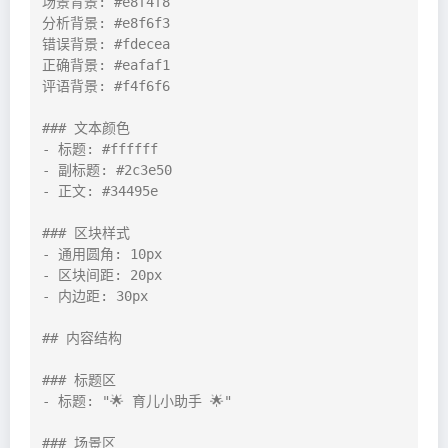
场景背景: #e8f4f8

分析背景: #e8f6f3

错误背景: #fdecea

正确背景: #eafaf1

评语背景: #f4f6f6

### 文本颜色

- 标题: #ffffff

- 副标题: #2c3e50

- 正文: #34495e

### 区块样式

- 通用圆角: 10px

- 区块间距: 20px

- 内边距: 30px

## 内容结构

### 标题区

- 标题: "🌟 育儿小助手 🌟"

### 场景区
