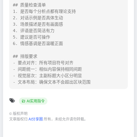
## 质量检查清单

1. 是否每个分析点都有理论支持

2. 对话示例是否具体生动

3. 场景描述是否有画面感

4. 评语是否简洁有力

5. 建议是否可操作

6. 情感基调是否温暖正面

## 排版要求

- 要点对齐：所有项目符号对齐

- 间距统一：相似内容保持相同间距

- 视觉层次：主副标题大小区分明显

- 文本布局：确保文本不会超出区块范围
AI实用指令
©
版权声明
文章版权归
AI分享圈
所有，未经允许请勿转载。