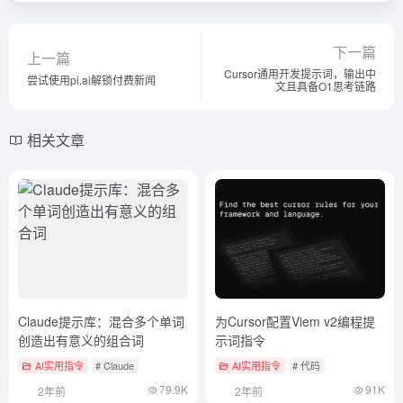
下一篇
上一篇
Cursor通用开发提示词，输出中
尝试使用pi.ai解锁付费新闻
文且具备O1思考链路
相关文章
Claude提示库：混合多个单词
为Cursor配置Viem v2编程提
创造出有意义的组合词
示词指令
AI实用指令
# Claude
AI实用指令
# 代码
79.9K
91K
2年前
2年前