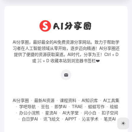
AI分享圈，最好最全的AI免费资源分享网站。致力于帮助学
习者在人工智能领域从零开始，逐步迈向精通！AI分享圈还
提供了便捷的资源获取渠道。AI时代，分享为王！Ctrl + D
或 ⌘ + D 收藏本站到浏览器书签栏❤️
AI分享圈
最新AI资源
课程资料
AI知识库
AI工具集
学吧导航
豆包
即梦AI
TRAE
蛙蛙写作
绘蛙
办公小浣熊
星流AI
AI大学堂
问小白
扣子空间
白日梦AI
讯飞绘文
AiPPT
沁言学术
笔灵AI