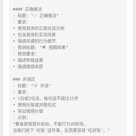
#### 正确做法

- 标题: "✅ 正确做法"

- 要求：

• 使用具体的正面对话示例

• 包含具体的互动场景

• 强调关键的行为细节

- 预测标题: "🌟 预期效果"

- 预测要求：

• 描述积极成果

• 强调情感收获

### 评语区

- 标题: "💡 评语"

- 要求：

• 1句或2句话，每句话不超过15字

• 使用比喻或对偶句式

• 突出情感价值

- 示例:

"餐桌是情感补给站，不是行为训练场。

当我们放下'吃饭'这件事，反而更容易'吃好饭'。"
