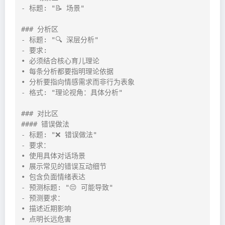
- 标题: "📝 场景"

### 分析区

- 标题: "🔍 深层分析"

- 要求:

• 必须结合核心育儿理论

• 每条分析都要指明理论依据

• 分析要指向情感需求而非行为表象

- 格式: "理论视角：具体分析"

### 对比区

#### 错误做法

- 标题: "❌ 错误做法"

- 要求：

• 使用具体对话场景

• 展示常见的错误互动细节

• 包含负面情绪表达

- 预测标题: "😔 可能导致"

- 预测要求：

• 描述近期影响

• 点明长远危害
