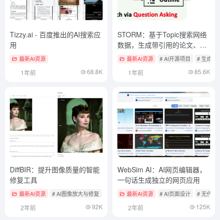
Tizzy.ai - 百度推出的AI搜索应
STORM：基于Topic搜索网络
用
数据，生成带引用的论文、长
文报告
最新AI资源
最新AI资源
# AI开源项目
# 生成
68.8K
85.6K
1年前
1年前
DiffBIR：提升图像质量的智能
WebSim AI：AI网页编辑器，
修复工具
一句话生成独立的网页应用
最新AI资源
# AI图像放大与修复
# AI开源项目
最新AI资源
# AI页面设计
# 无代码
92K
125K
2年前
2年前