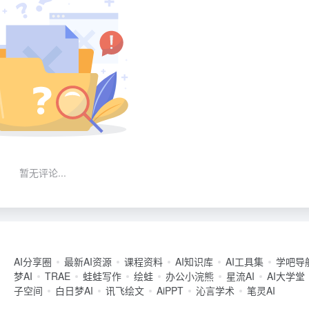
暂无评论...
AI分享圈
最新AI资源
课程资料
AI知识库
AI工具集
学吧导
梦AI
TRAE
蛙蛙写作
绘蛙
办公小浣熊
星流AI
AI大学堂
子空间
白日梦AI
讯飞绘文
AiPPT
沁言学术
笔灵AI