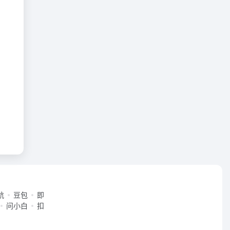
航
豆包
即
问小白
扣