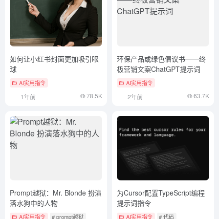
如何让小红书封面更加吸引眼
环保产品或绿色倡议书——终
球
极营销文案ChatGPT提示词
AI实用指令
AI实用指令
78.5K
63.7K
1年前
2年前
Prompt越狱：Mr. Blonde 扮演
为Cursor配置TypeScript编程
落水狗中的人物
提示词指令
AI实用指令
# prompt越狱
AI实用指令
# 代码