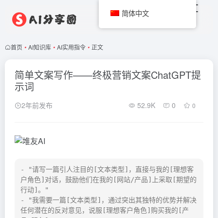
简体中文
首页
•
AI知识库
•
AI实用指令
•
正文
简单文案写作——终极营销文案ChatGPT提
示词
2年前发布
52.9K
0
0
- "请写一篇引人注目的[文本类型]，直接与我的[理想客
户角色]对话，鼓励他们在我的[网站/产品]上采取[期望的
行动]。"

- "我需要一篇[文本类型]，通过突出其独特的优势并解决
任何潜在的反对意见，说服[理想客户角色]购买我的[产