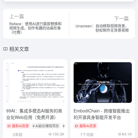
上一篇
下一篇
Reface：使用AI进行面部替换和
Unscreen：自动移除视频背景，
视频生成，创作有趣的动画形象
轻松制作无背景视频
（付费）
相关文章
99AI：集成多模态AI服务的商
EmbodiChain - 跨维智能推出
业化Web应用（免费开源）
的开源具身智能开发平台
最新AI资源
# AI副业赚钱项目
# AI开源项目
最新AI资源
# AI本地化聊天应用
100.3K
64.1K
2年前
7个月前