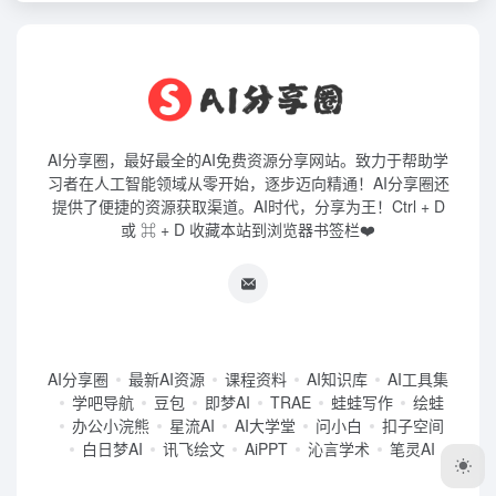
AI分享圈，最好最全的AI免费资源分享网站。致力于帮助学
习者在人工智能领域从零开始，逐步迈向精通！AI分享圈还
提供了便捷的资源获取渠道。AI时代，分享为王！Ctrl + D
或 ⌘ + D 收藏本站到浏览器书签栏❤️
AI分享圈
最新AI资源
课程资料
AI知识库
AI工具集
学吧导航
豆包
即梦AI
TRAE
蛙蛙写作
绘蛙
办公小浣熊
星流AI
AI大学堂
问小白
扣子空间
白日梦AI
讯飞绘文
AiPPT
沁言学术
笔灵AI