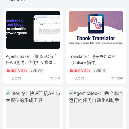
Agents Base：利用SEO与广
Translator：电子书翻译器
告A/B测试，优化社交媒体广
（Calibre 插件）
告传播效果
最新AI资源
# AI营销
最新AI资源
# AI翻译
74K
126K
2年前
2年前