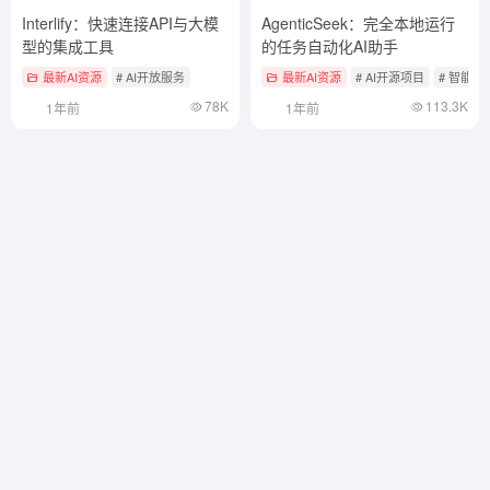
Interlify：快速连接API与大模
AgenticSeek：完全本地运行
型的集成工具
的任务自动化AI助手
最新AI资源
# AI开放服务
最新AI资源
# AI开源项目
# 智能体
78K
113.3K
1年前
1年前