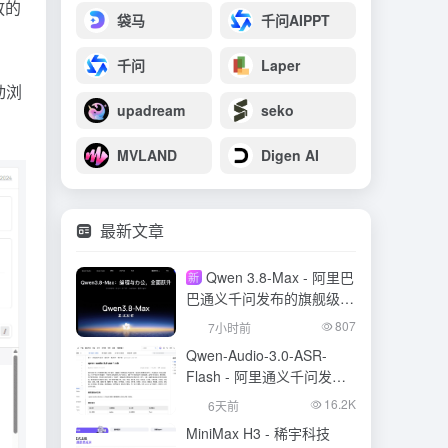
放的
袋马
千问AIPPT
千问
Laper
动浏
upadream
seko
MVLAND
Digen AI
最新文章
Qwen 3.8-Max - 阿里巴
新
巴通义千问发布的旗舰级大
模型
807
7小时前
Qwen-Audio-3.0-ASR-
Flash - 阿里通义千问发布
的语音识别大模型
16.2K
6天前
MiniMax H3 - 稀宇科技