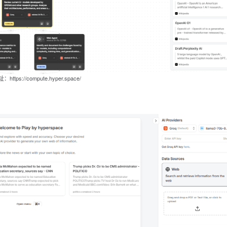
ttps://compute.hyper.space/