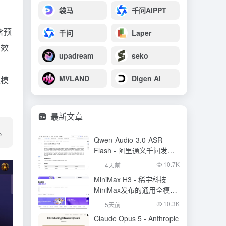
袋马
千问AIPPT
含预
千问
Laper
高效
upadream
seko
MVLAND
Digen AI
源模
最新文章
。
Qwen-Audio-3.0-ASR-
Flash - 阿里通义千问发布
的语音识别大模型
10.7K
4天前
MiniMax H3 - 稀宇科技
MiniMax发布的通用全模态
生成模型
10.3K
5天前
Claude Opus 5 - Anthropic