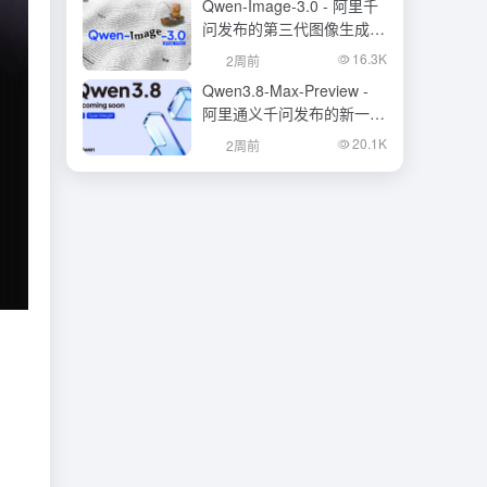
Qwen-Image-3.0 - 阿里千
问发布的第三代图像生成基
础模型
16.3K
2周前
Qwen3.8-Max-Preview -
阿里通义千问发布的新一代
旗舰大模型
20.1K
2周前