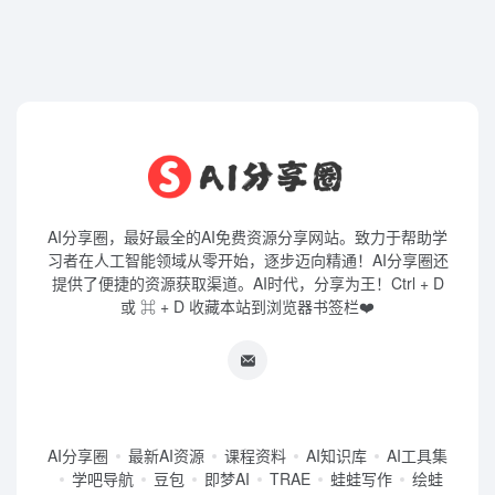
AI分享圈，最好最全的AI免费资源分享网站。致力于帮助学
习者在人工智能领域从零开始，逐步迈向精通！AI分享圈还
提供了便捷的资源获取渠道。AI时代，分享为王！Ctrl + D
或 ⌘ + D 收藏本站到浏览器书签栏❤️
AI分享圈
最新AI资源
课程资料
AI知识库
AI工具集
学吧导航
豆包
即梦AI
TRAE
蛙蛙写作
绘蛙