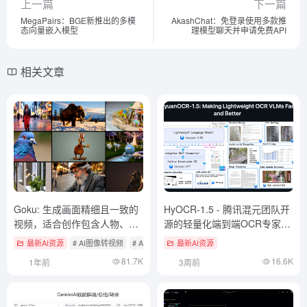
上一篇
下一篇
MegaPairs：BGE新推出的多模
AkashChat：免登录使用多款推
态向量嵌入模型
理模型聊天并申请免费API
相关文章
Goku: 生成画面精细且一致的
HyOCR-1.5 - 腾讯混元团队开
视频，适合创作包含人物、物
源的轻量化端到端OCR专家大
体细节的广告视频
模型
最新AI资源
# AI图像转视频
# AI开源项目
最新AI资源
# AI文本转视频
81.7K
16.6K
1年前
3周前