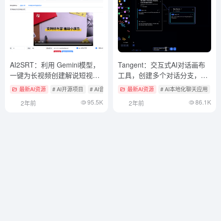
AI2SRT：利用 Gemini模型，
Tangent：交互式AI对话画布
一键为长视频创建解说短视频
工具，创建多个对话分支，支
或视频总结
持合并、对比和删除分支
最新AI资源
# AI开源项目
# AI音视频编辑
最新AI资源
# AI本地化聊天应用
95.5K
86.1K
2年前
2年前