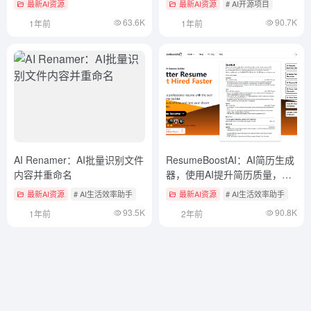
最新AI资源
最新AI资源
# AI开源项目
63.6K
90.7K
1年前
1年前
AI Renamer：AI批量识别文件
ResumeBoostAI：AI简历生成
内容并重命名
器，使用AI提升简历质量，创
建专业简历
最新AI资源
# AI生活效率助手
最新AI资源
# AI生活效率助手
93.5K
90.8K
1年前
2年前