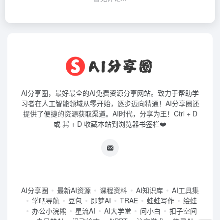
AI分享圈，最好最全的AI免费资源分享网站。致力于帮助学
习者在人工智能领域从零开始，逐步迈向精通！AI分享圈还
提供了便捷的资源获取渠道。AI时代，分享为王！Ctrl + D
或 ⌘ + D 收藏本站到浏览器书签栏❤️
AI分享圈
最新AI资源
课程资料
AI知识库
AI工具集
学吧导航
豆包
即梦AI
TRAE
蛙蛙写作
绘蛙
办公小浣熊
星流AI
AI大学堂
问小白
扣子空间