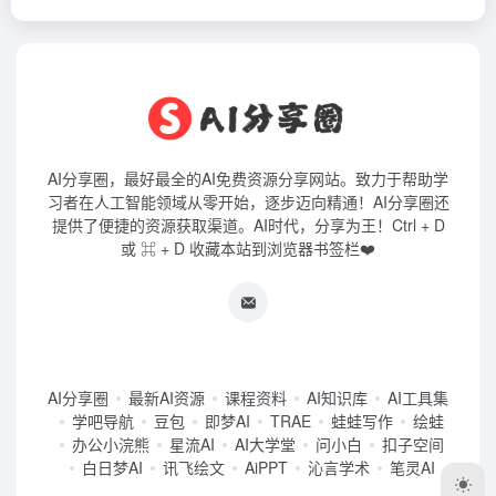
AI分享圈，最好最全的AI免费资源分享网站。致力于帮助学
习者在人工智能领域从零开始，逐步迈向精通！AI分享圈还
提供了便捷的资源获取渠道。AI时代，分享为王！Ctrl + D
或 ⌘ + D 收藏本站到浏览器书签栏❤️
AI分享圈
最新AI资源
课程资料
AI知识库
AI工具集
学吧导航
豆包
即梦AI
TRAE
蛙蛙写作
绘蛙
办公小浣熊
星流AI
AI大学堂
问小白
扣子空间
白日梦AI
讯飞绘文
AiPPT
沁言学术
笔灵AI